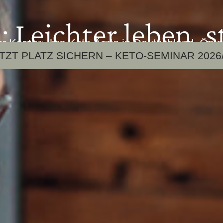
 Leichter leben, s
 Karner. Ihre Keto Ärzte in Deutschland, Öst
TZT PLATZ SICHERN – KETO-SEMINAR 2026