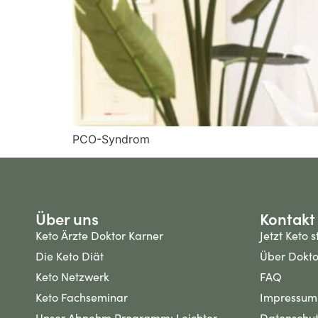
PCO-Syndrom
Über uns
Kontakt
Keto Ärzte Doktor Karner
Jetzt Keto 
Die Keto Diät
Über Dokto
Keto Netzwerk
FAQ
Keto Fachseminar
Impressum
Unser Abnehm Programm: Leichter
Datenschu